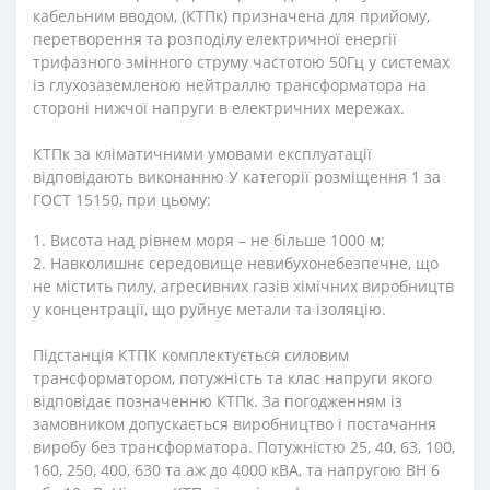
кабельним вводом, (КТПк) призначена для прийому,
перетворення та розподілу електричної енергії
трифазного змінного струму частотою 50Гц у системах
із глухозаземленою нейтраллю трансформатора на
стороні нижчої напруги в електричних мережах.
КТПк за кліматичними умовами експлуатації
відповідають виконанню У категорії розміщення 1 за
ГОСТ 15150, при цьому:
1. Висота над рівнем моря – не більше 1000 м;
2. Навколишнє середовище невибухонебезпечне, що
не містить пилу, агресивних газів хімічних виробництв
у концентрації, що руйнує метали та ізоляцію.
Підстанція КТПК комплектується силовим
трансформатором, потужність та клас напруги якого
відповідає позначенню КТПк. За погодженням із
замовником допускається виробництво і постачання
виробу без трансформатора. Потужністю 25, 40, 63, 100,
160, 250, 400, 630 та аж до 4000 кВА, та напругою ВН 6