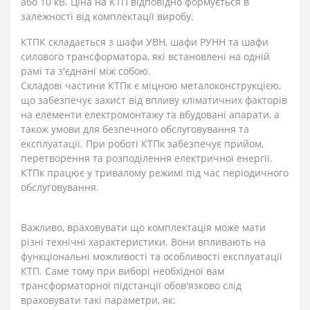
або 10 кВ. Ціна на КТП відповідно формується в
залежності від комплектації виробу.
КТПК складається з шафи УВН, шафи РУНН та шафи
силового трансформатора, які встановлені на одній
рамі та з'єднані між собою.
Складові частини КТПк є міцною металоконструкцією,
що забезпечує захист від впливу кліматичних факторів
на елементи електромонтажу та вбудовані апарати, а
також умови для безпечного обслуговування та
експлуатації. При роботі КТПк забезпечує прийом,
перетворення та розподілення електричної енергії.
КТПк працює у тривалому режимі під час періодичного
обслуговування.
Важливо, враховувати що комплектація може мати
різні технічні характеристики. Вони впливають на
функціональні можливості та особливості експлуатації
КТП. Саме тому при виборі необхідної вам
трансформаторної підстанції обов'язково слід
враховувати такі параметри, як: