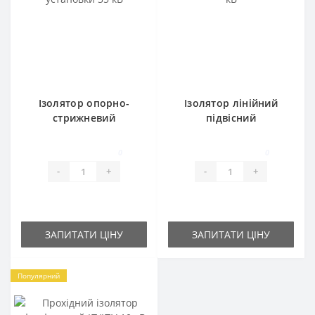
Ізолятор опорно-
Ізолятор лінійний
стрижневий
підвісний
зовнішньої установки
(полімерний) 10 кВ
35 кВ
0
0
-
+
-
+
ЗАПИТАТИ ЦІНУ
ЗАПИТАТИ ЦІНУ
Популярний