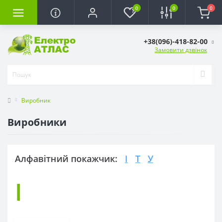
0
0
0
+38(096)-418-82-00
Замовити дзвінок
Виробник
Виробники
Алфавітний покажчик:
I
T
У
I